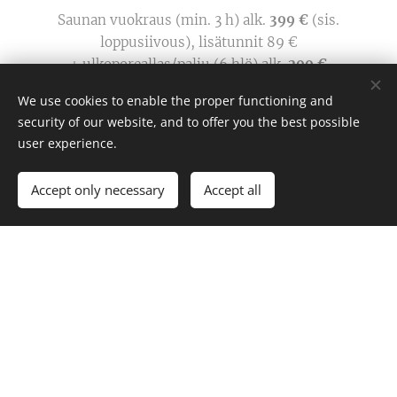
Saunan vuokraus (min. 3 h) alk.
399 €
(sis.
loppusiivous), lisätunnit 89 €
+ ulkoporeallas/palju (6 hlö) alk.
299 €
+ pyyhe 10 € hlö
We use cookies to enable the proper functioning and
+ kaasugrilli terassille 89 € (sis. grillin vuokran,
security of our website, and to offer you the best possible
tarvikkeet ja pesumaksun)
user experience.
+ Saunamenu 39 € hlö (min. 20 hlö - kts. menu alta)
Accept only necessary
Accept all
Saunalle saa tuoda omat juomat ja syötävät.
Vaihtoehtoisesti voitte tilata Saunamenun jääkaappiin tai
menun ja ruokailun joko kartanon päärakennuksessa tai
ravintolassa. Perjantaisin ja lauantaisin saunaa
vuokrataan vain paljun kanssa.
Pyydä tarjous tilaisuudellesi
tästä
, sähköpostilla
info@stansvikinkartano.fi tai soita 0500 102 111!
SAUNAMENU