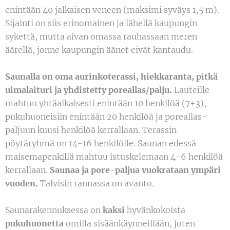
enintään 40 jalkaisen veneen (maksimi syväys 1,5 m).
Sijainti on siis erinomainen ja lähellä kaupungin
sykettä, mutta aivan omassa rauhassaan meren
äärellä, jonne kaupungin äänet eivät kantaudu.
Saunalla on oma aurinkoterassi, hiekkaranta, pitkä
uimalaituri ja yhdistetty poreallas/palju.
Lauteille
mahtuu yhtäaikaisesti enintään 10 henkilöä (7+3),
pukuhuoneisiin enintään 20 henkilöä ja poreallas-
paljuun kuusi henkilöä kerrallaan. Terassin
pöytäryhmä on 14-16 henkilölle. Saunan edessä
maisemapenkillä mahtuu istuskelemaan 4-6 henkilöä
kerrallaan.
Saunaa ja pore-paljua vuokrataan ympäri
vuoden.
Talvisin rannassa on avanto.
Saunarakennuksessa on
kaksi
hyvänkokoista
pukuhuonetta
omilla sisäänkäynneillään, joten