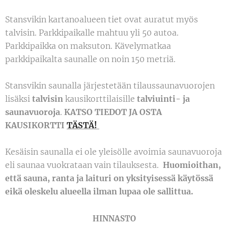
Stansvikin kartanoalueen tiet ovat auratut myös
talvisin. Parkkipaikalle mahtuu yli 50 autoa.
Parkkipaikka on maksuton. Kävelymatkaa
parkkipaikalta saunalle on noin 150 metriä.
Stansvikin saunalla järjestetään tilaussaunavuorojen
lisäksi
talvisin
kausikorttilaisille
talviuinti- ja
saunavuoroja
.
KATSO TIEDOT JA OSTA
KAUSIKORTTI
TÄSTÄ!
Kesäisin saunalla ei ole yleisölle avoimia saunavuoroja
eli saunaa vuokrataan vain tilauksesta.
Huomioithan,
että sauna, ranta ja laituri on yksityisessä käytössä
eikä oleskelu alueella ilman lupaa ole sallittua.
HINNASTO