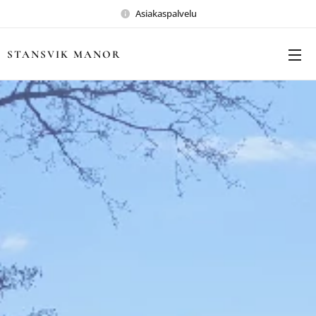
Asiakaspalvelu
STANSVIK MANOR