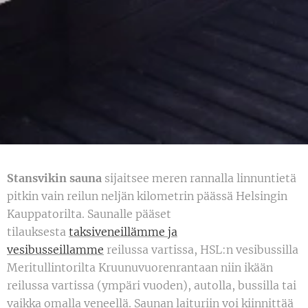
Stansvikin sauna
sijaitsee meren rannalla linnuntietä
pitkin vain reilun neljän kilometrin päässä Helsingin
Kauppatorilta. Saunalle pääset
tilauksesta
taksiveneillämme ja
vesibusseillamme
reilussa vartissa, HSL:n vesibussilla
Meritullintorilta Kruunuvuorenrantaan niin ikään
reilussa vartissa (ympäri vuoden), autolla, bussilla tai
vaikka omalla veneellä. Saunan laituriin voi kiinnittää