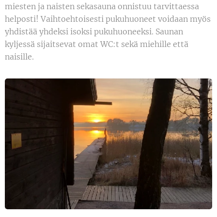
miesten ja naisten sekasauna onnistuu tarvittaessa
helposti! Vaihtoehtoisesti pukuhuoneet voidaan myös
yhdistää yhdeksi isoksi pukuhuoneeksi. Saunan
kyljessä sijaitsevat omat WC:t sekä miehille että
naisille.