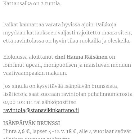
Kattausaika on 2 tuntia.
Paikat kannattaa varata hyvissä ajoin. Paikkoja
myydään kattaukseen väljästi rajoitettu määrä siten,
että ravintolassa on hyvin tilaa ruokailla ja oleskella.
Elokuussa aloittanut
chef
Hanna Räisänen
on
loihtinut upean, monipuolisen ja maistuvan menuun
vaativaampaakin makuun.
Jos sinulla on kysyttävää isänpäivän brunssista,
lisätietoja saat suoraan ravintolan puhelinnumerosta
0400 102 111 tai sähköpostitse
ravintola@stansvikinkartano.fi
ISÄNPÄIVÄN BRUNSSI
Hinta
46 €
, lapset 4-12 v.
18
€
, alle 4 vuotiaat syövät