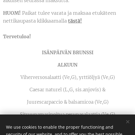
aikuisen seurassa maksutta.
HUOM!
Paikat tulee varata ja maksaa etukäteen
nettikaupasta klikkaamalla
tästä!
Tervetuloa!
ISÄNPÄIVÄN BRUNSSI
ALKUUN
Viherversosalaatti (Ve,G), yrttiöljyä (Ve,G)
Caesar naturel (L,G, sis.anjovis) &
Juurescarpaccio & balsamicoa (Ve,G)
Sitruunamarinoitua perunasalaattia (Ve,G)
Marinoitua päärynää, sinihomejuustoa & pähkinää (L,G)
We use cookies to enable the proper functioning and
security of our website, and to offer you the best possible