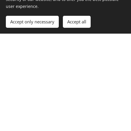
Pikkublinejä (L)
user experience.
Katkarapua "Skagen" (L,G)
Accept only necessary
Accept all
Lohiviettelys (L,G)
Tofua "Skagen" (Ve,G)
Porkkanahummus (Ve, G)
Leipälajitelma, vaahdotettua voita & tuorejuustoa (L)
PÄÄRUOAKSI
Paahdettua lohta & tillismetanaa (L,G)
Keittiömestarin mallaspyörykät (L,G) & olutmajoneesia
(L,G)
Metsäsieniohratto (L)