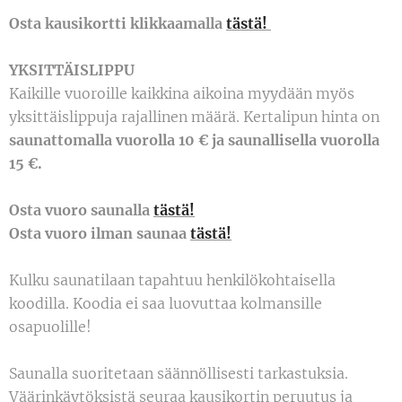
Osta kausikortti klikkaamalla
tästä!
YKSITTÄISLIPPU
Kaikille vuoroille kaikkina aikoina myydään myös
yksittäislippuja rajallinen määrä. Kertalipun hinta on
saunattomalla vuorolla
10 € ja saunallisella vuorolla
15 €.
Osta vuoro saunalla
tästä!
Osta vuoro ilman saunaa
tästä!
Kulku saunatilaan tapahtuu henkilökohtaisella
koodilla. Koodia ei saa luovuttaa kolmansille
osapuolille!
Saunalla suoritetaan säännöllisesti tarkastuksia.
Väärinkäytöksistä seuraa kausikortin peruutus ja