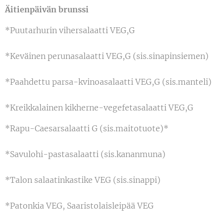
Äitienpäivän brunssi
*Puutarhurin vihersalaatti VEG,G
*Keväinen perunasalaatti VEG,G (sis.sinapinsiemen)
*Paahdettu parsa-kvinoasalaatti VEG,G (sis.manteli)
*Kreikkalainen kikherne-vegefetasalaatti VEG,G
*Rapu-Caesarsalaatti G (sis.maitotuote)*
*Savulohi-pastasalaatti (sis.kananmuna)
*Talon salaatinkastike VEG (sis.sinappi)
*Patonkia VEG, Saaristolaisleipää VEG