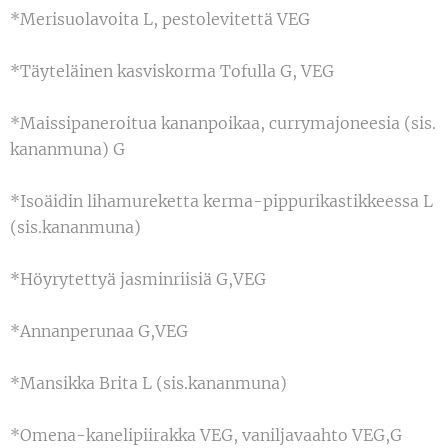
*Merisuolavoita L, pestolevitettä VEG
*Täyteläinen kasviskorma Tofulla G, VEG
*Maissipaneroitua kananpoikaa, currymajoneesia (sis.
kananmuna) G
*Isoäidin lihamureketta kerma-pippurikastikkeessa L
(sis.kananmuna)
*Höyrytettyä jasminriisiä G,VEG
*Annanperunaa G,VEG
*Mansikka Brita L (sis.kananmuna)
*Omena-kanelipiirakka VEG, vaniljavaahto VEG,G