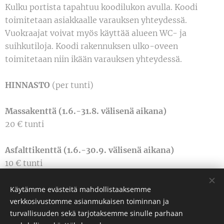
Kulku portista tapahtuu koodilukon avulla. Koodi
toimitetaan asiakkaalle varauksen yhteydessä.
Vuokraajat voivat myös käyttää alueen WC- ja
suihkutiloja. Koodi rakennuksen ulko-oveen
toimitetaan niin ikään varauksen yhteydessä.
HINNASTO
(per tunti)
Massakenttä (1.6.-31.8. välisenä aikana)
20 € tunti
Asfalttikenttä
(1.6.-30.9. välisenä aikana)
10 € tunti
Käytämme evästeitä mahdollistaaksemme
verkkosivustomme asianmukaisen toiminnan ja
© 2025 Kaikki oikeudet pidätetään
turvallisuuden sekä tarjotaksemme sinulle parhaan