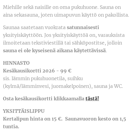
Miehille sekä naisille on oma pukuhuone. Sauna on
aina sekasauna, joten uimapuvun käyttö on pakollista.
Saunaa saatetaan vuokrata
satunnaisesti
yksityiskäyttöön. Jos yksityiskäyttöä on, varauksista
ilmoitetaan tekstiviestillä tai sähköpostitse, jolloin
sauna ei ole kyseisenä aikana käytettävissä
.
HINNASTO
Kesäkausikortti 2026 - 99 €
sis. lämmin pukuhuonetila, suihku
(kylmä/lämminvesi, juomakelpoinen), sauna ja WC.
Osta kesäkausikortti klikkaamalla
tästä!
YKSITTÄISLIPPU
Kertalipun hinta on
15
€. Saunavuoron kesto on 1,5
tuntia.