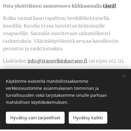
Osta yksittäinen saunavuoro klikkaamalla
tästä!
Kulku saunatilaan tapahtuu henkilökohtaisella
koodilla. Koodia ei saa luovuttaa kolmansille
osapuolille. Saunalla suoritetaan säännöllisesti
tarkastuksia. Väärinkäytöksistä seuraa kausikortin
peruutus ja sanktiomaksu.
Lisätiedot
info@stansvikinkartano.fi
tai 0500 102 111.
Käytämme evästeitä mahdollistaaksemme
verkkosivustomme asianmukaisen toiminnan ja
turvallisuuden sekä tarjotaksemme sinulle parhaan
mahdollisen käyttökokemuksen.
Hyväksy vain tarpeelliset
Hyväksy kaikki