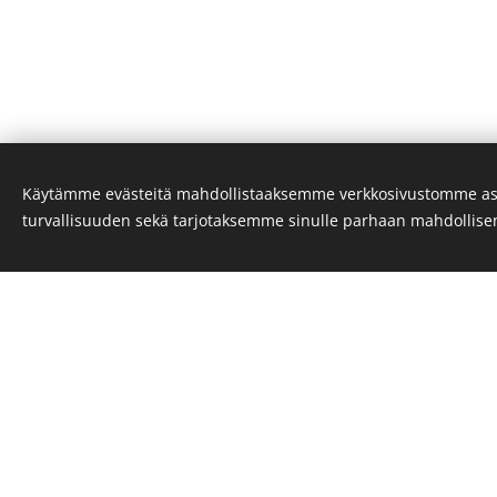
Käytämme evästeitä mahdollistaaksemme verkkosivustomme as
turvallisuuden sekä tarjotaksemme sinulle parhaan mahdollis