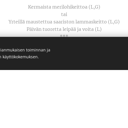
Kermaista merilohikeittoa (L,G)
tai
Yrteillä maustettua saariston lammaskeitto (L,G)
Päivän tuoretta leipää ja voita (L)
***
Sesongin makeaa piirasta ja vaniljakastike (L)
ianmukaisen toiminnan ja
Hinta 25,80 €/hlö
en käyttökokemuksen.
(valitaan yksi yhtenäinen keitto)
3. PUOSUN PÖYTÄ
Savulohi-pastasalaattia (L)
Vehnäspeltti- juuressalaattia (M)
Vihersalaattia ja kipparin sinappikastiketta (L, G)
Päivän tuoretta leipää ja tuorejuustolevitettä (L)
***