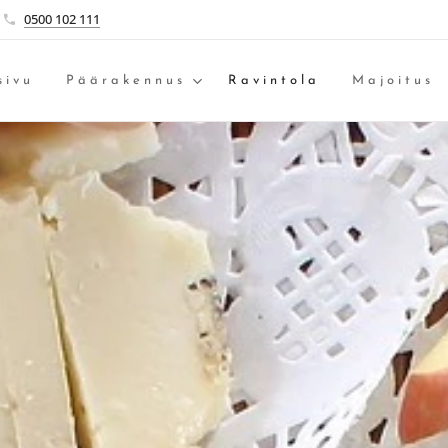
0500 102 111
sivu
Päärakennus
Ravintola
Majoitus