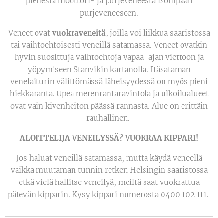
pienestä moottori- ja purjeveneestä isompaan
purjeveneeseen.
Veneet ovat
vuokraveneitä
, joilla voi liikkua saaristossa
tai vaihtoehtoisesti veneillä satamassa. Veneet ovatkin
hyvin suosittuja vaihtoehtoja vapaa-ajan viettoon ja
yöpymiseen Stanvikin kartanolla. Itäsataman
venelaiturin välittömässä läheisyydessä on myös pieni
hiekkaranta. Upea merenrantaravintola ja ulkoilualueet
ovat vain kivenheiton päässä rannasta. Alue on erittäin
rauhallinen.
ALOITTELIJA VENEILYSSÄ? VUOKRAA KIPPARI!
Jos haluat veneillä satamassa, mutta käydä veneellä
vaikka muutaman tunnin retken Helsingin saaristossa
etkä vielä hallitse veneilyä, meiltä saat vuokrattua
pätevän kipparin. Kysy kippari numerosta 0400 102 111.