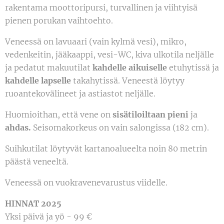
rakentama moottoripursi, turvallinen ja viihtyisä
pienen porukan vaihtoehto.
Veneessä on lavuaari (vain kylmä vesi), mikro,
vedenkeitin, jääkaappi, vesi-WC, kiva ulkotila neljälle
ja pedatut makuutilat
kahdelle aikuiselle
etuhytissä ja
kahdelle lapselle
takahytissä
. Veneestä löytyy
ruoantekovälineet ja astiastot neljälle.
Huomioithan, että vene on
sisätiloiltaan pieni
ja
ahdas.
Seisomakorkeus on vain salongissa (182 cm).
Suihkutilat löytyvät kartanoalueelta noin 80 metrin
päästä veneeltä.
Veneessä on vuokravenevarustus viidelle.
HINNAT 2025
Yksi päivä ja yö - 99 €