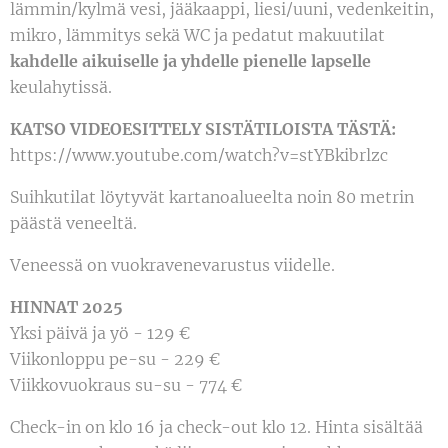
lämmin/kylmä vesi, jääkaappi, liesi/uuni, vedenkeitin,
mikro, lämmitys sekä WC ja pedatut makuutilat
kahdelle aikuiselle ja yhdelle pienelle lapselle
keulahytissä
.
KATSO VIDEOESITTELY SISTÄTILOISTA TÄSTÄ:
https://www.youtube.com/watch?v=stYBkibrlzc
Suihkutilat löytyvät kartanoalueelta noin 80 metrin
päästä veneeltä.
Veneessä on vuokravenevarustus viidelle.
HINNAT 2025
Yksi päivä ja yö - 129 €
Viikonloppu pe-su - 229 €
Viikkovuokraus su-su - 774 €
Check-in on klo 16 ja check-out klo 12. Hinta sisältää